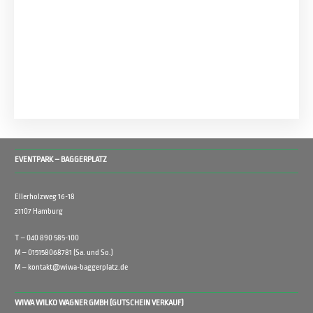
EVENTPARK – BAGGERPLATZ
Ellerholzweg 16-18
21107 Hamburg
T – 040 890 585-100
M – 015158068781 (Sa. und So.)
M – kontakt@wiwa-baggerplatz.de
WIWA WILKO WAGNER GMBH (GUTSCHEIN VERKAUF)