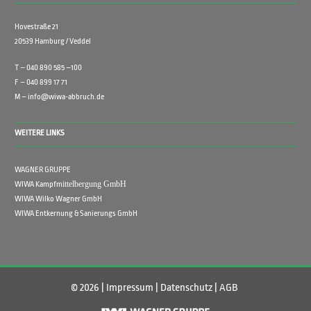
Hovestraße 21
20539 Hamburg / Veddel
T – 040 890 585 –100
F – 040 899 17 71
M – info@wiwa-abbruch.de
WEITERE LINKS
WAGNER GRUPPE
ittelbergung GmbH
WIWA Kampfm
WIWA Wilko Wagner GmbH
WIWA Entkernung & Sanierungs GmbH
© 2026 |
Impressum
|
Datenschutz
|
AGB