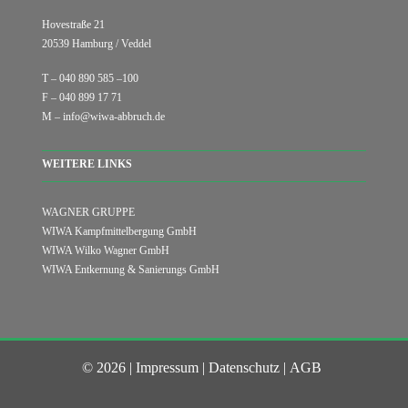
Hovestraße 21
20539 Hamburg / Veddel
T – 040 890 585 –100
F – 040 899 17 71
M – info@wiwa-abbruch.de
WEITERE LINKS
WAGNER GRUPPE
WIWA Kampfm
ittelbergung GmbH
WIWA Wilko Wagner GmbH
WIWA Entkernung & Sanierungs GmbH
© 2026 |
Impressum
|
Datenschutz
|
AGB