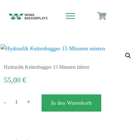
Hydraulik Kettenbagger 15 Minuten fahren
55,00
€
Alternative:
-
+
In den Warenkorb
Hydraulik
Kettenbagger
15
Minuten
fahren