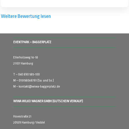
Weitere Bewertung lesen
EVENTPARK – BAGGERPLATZ
Ellerholzweg 16-18
21107 Hamburg
T – 040 890 585-100
M – 015158068781 (Sa. und So.)
M – kontakt@wiwa-baggerplatz.de
WIWA WILKO WAGNER GMBH (GUTSCHEIN VERKAUF)
Hovestraße 21
20539 Hamburg / Veddel