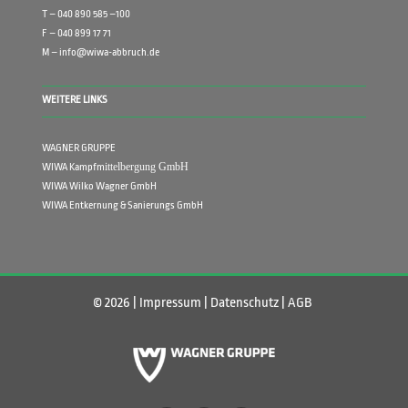
T – 040 890 585 –100
F – 040 899 17 71
M – info@wiwa-abbruch.de
WEITERE LINKS
WAGNER GRUPPE
ittelbergung GmbH
WIWA Kampfm
WIWA Wilko Wagner GmbH
WIWA Entkernung & Sanierungs GmbH
© 2026 |
Impressum
|
Datenschutz
|
AGB