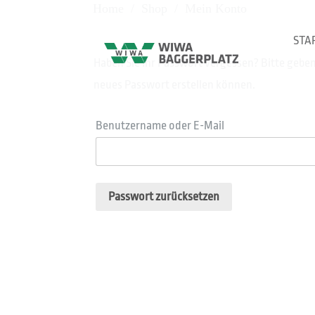
Home
/
Shop
/
Mein Konto
STA
Haben Sie Ihr Passwort vergessen? Bitte geben 
neues Passwort erstellen können.
Benutzername oder E-Mail
Passwort zurücksetzen