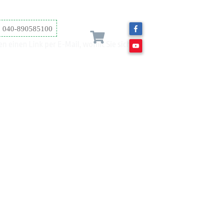
040-890585100
n einen Link per E-Mail, womit Sie sich ein